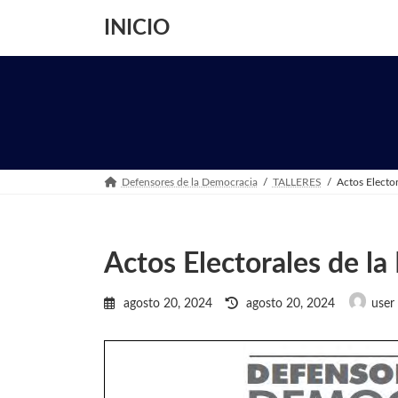
Saltar
Saltar
al
a
INICIO
contenido
la
navegación
Defensores de la Democracia
TALLERES
Actos Electora
Actos Electorales de la 
Última
agosto 20, 2024
agosto 20, 2024
user
actualización
: