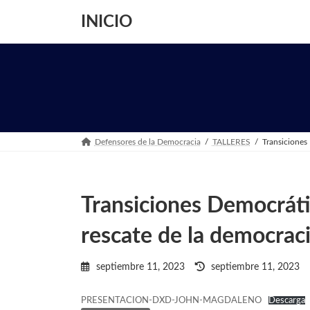
Saltar
Saltar
al
a
INICIO
contenido
la
navegación
Defensores de la Democracia
TALLERES
Transiciones
Transiciones Democráti
rescate de la democrac
Última
septiembre 11, 2023
septiembre 11, 2023
actualización
:
PRESENTACION-DXD-JOHN-MAGDALENO
Descarga