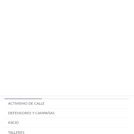
Componentes de la mesa electoral
TALLERES
junio 24, 2024
Mitos y creencias electorales.
TALLERES
junio 24, 2024
Categoría
ACTIVISMO DE CALLE
DEFENSORES Y CAMPAÑAS
INICIO
TALLERES