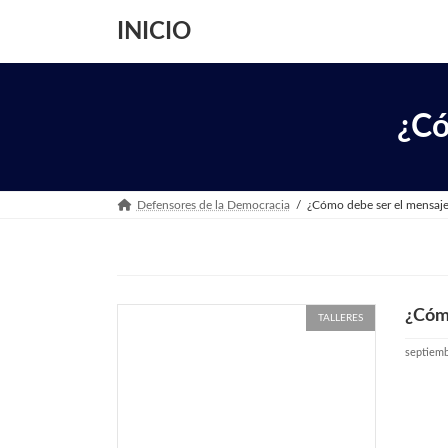
Saltar
Saltar
al
a
INICIO
contenido
la
navegación
¿Có
Defensores de la Democracia
¿Cómo debe ser el mensaj
¿Cómo
TALLERES
septiemb