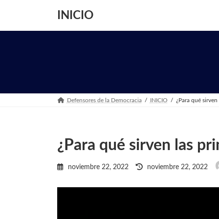
Saltar
Saltar
al
a
INICIO
contenido
la
navegación
Defensores de la Democracia
INICIO
¿Para qué sirven 
¿Para qué sirven las pr
Última
noviembre 22, 2022
noviembre 22, 2022
actualización
: