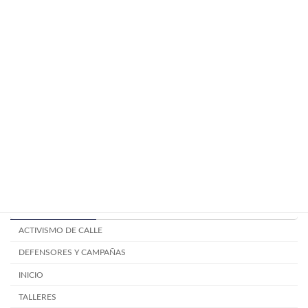
Componentes de la mesa electoral
TALLERES
junio 24, 2024
Mitos y creencias electorales.
TALLERES
junio 24, 2024
Categoría
ACTIVISMO DE CALLE
DEFENSORES Y CAMPAÑAS
INICIO
TALLERES