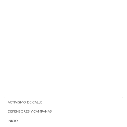
Componentes de la mesa electoral
TALLERES
junio 24, 2024
Mitos y creencias electorales.
TALLERES
junio 24, 2024
Categoría
ACTIVISMO DE CALLE
DEFENSORES Y CAMPAÑAS
INICIO