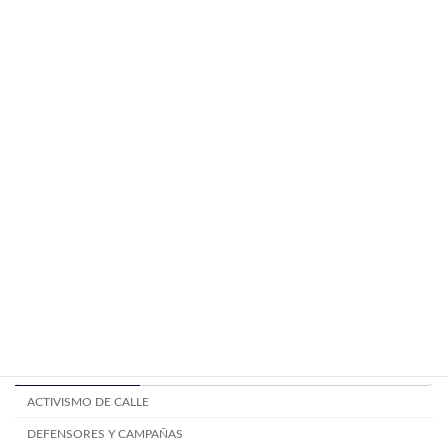
julio 3, 2024
Componentes de la mesa electoral
TALLERES
junio 24, 2024
Mitos y creencias electorales.
TALLERES
junio 24, 2024
Categoría
ACTIVISMO DE CALLE
DEFENSORES Y CAMPAÑAS